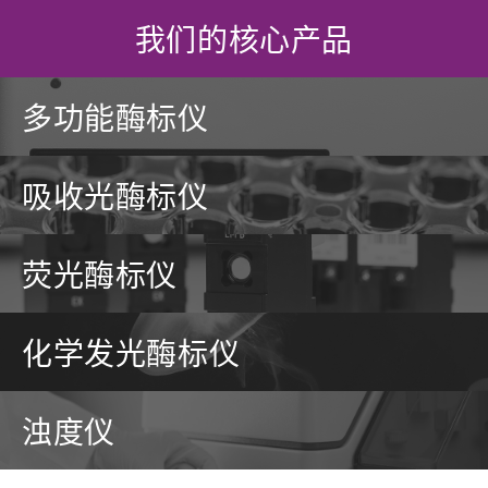
我们的核心产品
多功能酶标仪
多功能微孔板读板仪能够在两种或更多
吸收光酶标仪
检测模式下工作。通常，它们结合了吸
光度、发光和荧光等检测模式。还可以
配置更高端的检测模式（如TRF、TR-
吸光度读板仪可检测微孔板中的样品吸
FRET、荧光偏振和
荧光酶标仪
收的光，与在比色皿中一次检测一个样
AlphaScreen/AlphaLISA）来扩大使用
品的分光光度计相比，吸光度读板仪可
范围。
以达到更高的检测通量。
荧光读板仪检测在特定波长的光激发下
化学发光酶标仪
微孔板中荧光样品发出的光。荧光读板
仪用于荧光强度和FRET检测，当与吸光
对于我们的多模式酶标仪
度和/或发光结合时，可以作为单功能或
对于我们的吸光度酶标仪
发光读板仪检测化学、生物化学或酶反
多功能读板仪使用。
浊度仪
应发出的光。发光读板仪用于闪光、辉
光分析和BRET检测，当与吸光度和/或
荧光结合使用时，可以作为单功能或多
浊度仪是一种专用于检测样品浊度的仪