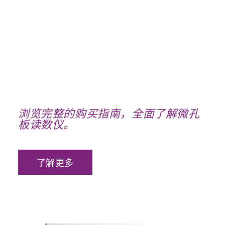
功能读板仪使用。
致我们的荧光读板机
器，通常由悬浮在液体中的不溶性颗粒
引起。浊度仪检测这些颗粒产生的光散
射，用于溶解度或聚集研究。
致我们的发光读者
到我们的浊度计
浏览完整的购买指南，全面了解微孔
板读数仪。
了解更多