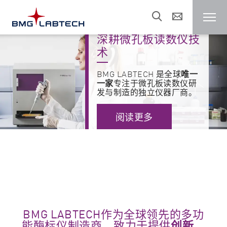
深耕微孔板读数仪技
术
酶标仪
BMG LABTECH 是全球
唯一
一家
专注于微孔板读数仪研
顾客
发与制造的独立仪器厂商。
阅读更多
研究领域
资源
销售 & 支持
作为全球领先的多功
BMG LABTECH
能酶标仪制造商，致力于提供
创新、
关于我们