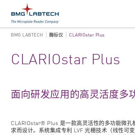
BMG LABTECH
酶标仪
CLARIOstar Plus
产品
探索所有选项
CLARIOstar Plus
配件
吸光度
软件
多模式
发光
面向研发应用的高灵活度多
荧光
比浊法
CLARIOstar® Plus 是一款高灵活性的多
求而设计。系统集成专利 LVF 光栅技术（线性