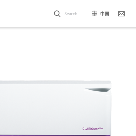
中国
EN
DE
药物发现
动
滤镜和光学模块请求
ES
FR
聘
服务合同
PT
手动请求
mega Series
SPECTROstar
NEPHELOstar
IT
Nano
Plus
旧时代
日本
한국어
科学
与相互作用