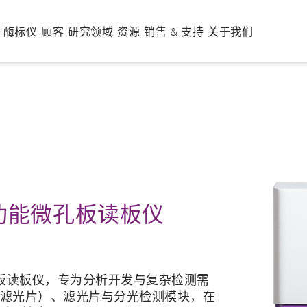
酶标仪
顾客
研究领域
资源
销售 & 支持
关于我们
酶标仪
分析开发
应用资讯
销售和支持办公室
公司
高温超导与
网络研讨会
活
生物分析
HowTo notes
技术支援
团队
免疫学
客户心声
招
VANTAstar
生物化学
博客
软件支持
代谢
下载
PHERAstar
CLARIOstar
O
FSX
Plus
生物学
技术
应用支持
微生物学
引文
功能微孔板读板仪
找到适合您的微孔板读数仪！
生物材料
教程
分子生物学
产品视频
生物技术
神经科学
癌症与肿瘤学
营养与食品
功能微孔板读板仪，专为分析开发与复杂检测需
可变滤光片）、滤光片与分光检测模块，在
心血管
蛋白质科学