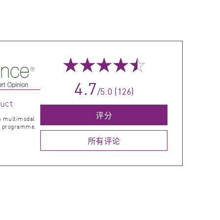
★
★
★
★
☆
4.7
/5.0 (126)
duct
评分
th multimodal
to programme.
所有评论